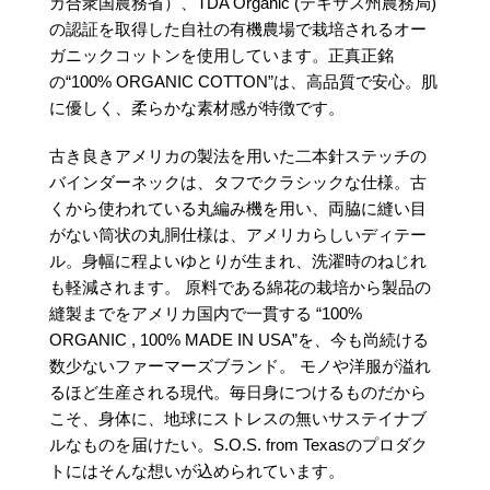
カ合衆国農務省）、TDA Organic (テキサス州農務局)
の認証を取得した自社の有機農場で栽培されるオー
ガニックコットンを使用しています。正真正銘
の“100% ORGANIC COTTON”は、高品質で安心。肌
に優しく、柔らかな素材感が特徴です。
古き良きアメリカの製法を用いた二本針ステッチの
バインダーネックは、タフでクラシックな仕様。古
くから使われている丸編み機を用い、両脇に縫い目
がない筒状の丸胴仕様は、アメリカらしいディテー
ル。身幅に程よいゆとりが生まれ、洗濯時のねじれ
も軽減されます。
原料である綿花の栽培から製品の
縫製までをアメリカ国内で一貫する “100%
ORGANIC , 100% MADE IN USA”を、今も尚続ける
数少ないファーマーズブランド。
モノや洋服が溢れ
るほど生産される現代。毎日身につけるものだから
こそ、身体に、地球にストレスの無いサステイナブ
ルなものを届けたい。S.O.S. from Texasのプロダク
トにはそんな想いが込められています。