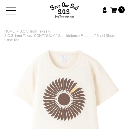
0
HOME
>
S.O.S. from Texas
>
S.O.S. from Texas×CONTINUUM " San Ildefonso Feathers" Short Sleeve
Crew Tee