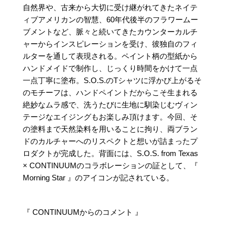
自然界や、古来から大切に受け継がれてきたネイテ
ィブアメリカンの智慧、60年代後半のフラワームー
ブメントなど、脈々と続いてきたカウンターカルチ
ャーからインスピレーションを受け、彼独自のフィ
ルターを通して表現される。ペイント柄の型紙から
ハンドメイドで制作し、じっくり時間をかけて一点
一点丁寧に塗布。S.O.S.のTシャツに浮かび上がるそ
のモチーフは、ハンドペイントだからこそ生まれる
絶妙なムラ感で、洗うたびに生地に馴染じむヴィン
テージなエイジングもお楽しみ頂けます。今回、そ
の塗料まで天然染料を用いることに拘り、両ブラン
ドのカルチャーへのリスペクトと想いが詰まったプ
ロダクトが完成した。背面には、S.O.S. from Texas
× CONTINUUMのコラボレーションの証として、『
Morning Star 』のアイコンが記されている。
『 CONTINUUMからのコメント 』