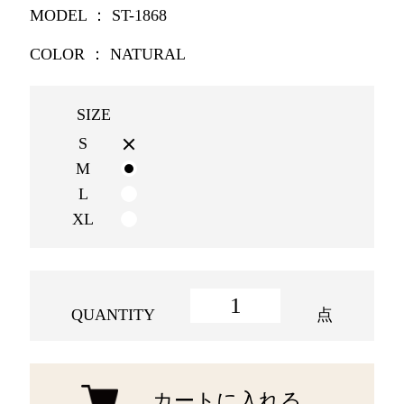
MODEL ： ST-1868
COLOR ： NATURAL
S
M
L
XL
QUANTITY
点