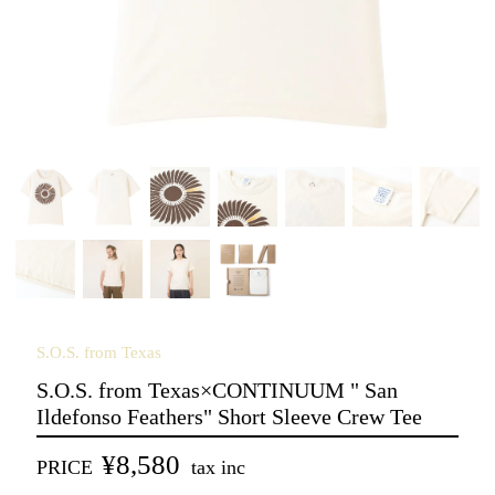
S.O.S. from Texas
S.O.S. from Texas×CONTINUUM " San
Ildefonso Feathers" Short Sleeve Crew Tee
¥8,580
PRICE
tax inc